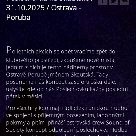
31.10.2025 / Ostrava -
Poruba
P
o letních akcích se opět vracíme zpět do
klubového prostředí, zkoušíme nové místa,
jedním z nich je tento nádherný prostor v
Ostravě-Porubě jménem Skautská. Tady
posuneme náš koncept zase o trošku dále,
uslyšíte zde od nás Poslechovku každý poslední
pátek v měsíci.
Pro všechny kdo mají rádi elektronickou hudbu
ve spojení s příjemným posezením, lahodnými
pokrmy a pitím, přináší ostravská crew Sound of
Society koncept odpolední poslechovky. Hudba