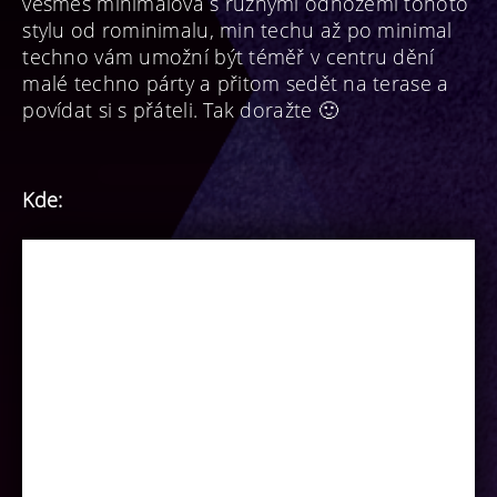
vesměs minimalová s různými odnožemi tohoto
stylu od rominimalu, min techu až po minimal
techno vám umožní být téměř v centru dění
malé techno párty a přitom sedět na terase a
povídat si s přáteli. Tak doražte 🙂
Kde: