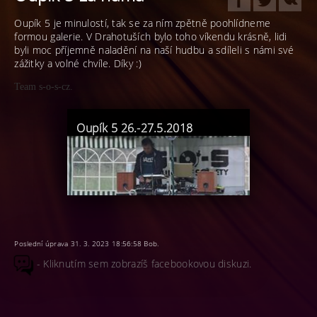
Oupík 5 je minulostí, tak se za ním zpětně poohlídneme
formou galerie. V Drahotuších bylo toho víkendu krásně, lidi
byli moc příjemně naladění na naší hudbu a sdíleli s námi své
zážitky a volné chvíle. Díky :)
Team s-o-s-cz.
Oupík 5 26.-27.5.2018
Poslední úprava 31. 3. 2023 18:56:58 Bob.
- Kliknutím sem zobrazíš facebookovou diskuzi.