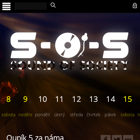

8
9
10
11
12
13
14
15
sobota
neděle
pondělí
úterý
středa
čtvrtek
pátek
sobota
n
Oupík 5 za náma